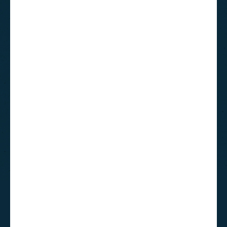
Collection Artisanale Allemande
Autres Casses Noisettes
Elfes et Gnomes de noël
Gnomes
Elfes de Noël
Guirlandes Lumineuses
Jim shore
Suspensions Disney
Anges
Bonhommes de neige
Pères noël
Religieux
Disney
Pères noël
Produits licences
Bottes, Chaussettes de noël, Jupes de sapin et Rubans
Animations de noël
Boules neigeuses musicales
Couronnes Décorations de porte et Calendriers de l'avent
Villages de noël