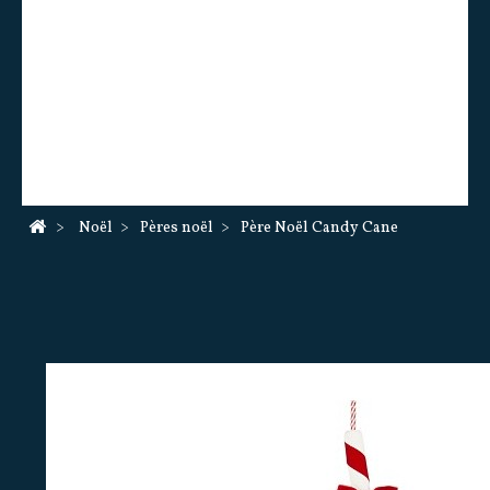
Figurines Disney
Figurines en Porcelaine
Horloges
December Diamonds
Religieux Kitch
Dagues et Epées
Produits LGBTQ
Contact & Plan
>
Noël
>
Pères noël
>
Père Noël Candy Cane