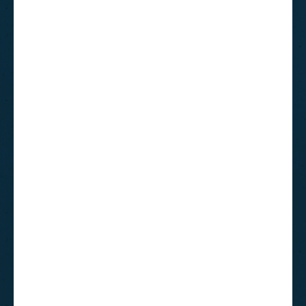
Collection 10 Centimètres
Collection 12 Centimètres
Collection 15 Centimètres
Personnages et décors de crèche animés
Crèche Moranduzzo
Décorations de sapin
Décorations en verre
Oiseaux
Collection de Carlini (Italie)
Objets, Animaux, Personnages
Christopher Radko
Objets, Personnages et Animaux
Boules
Casses noisettes (Nutcrackers)
Guirlandes
Cimiers
Sets de décorations de sapin
Harry Potter Star Wars et Gremlins
Commerce Equitable
Casses noisettes (Nutcrackers)
Collection Hollywood