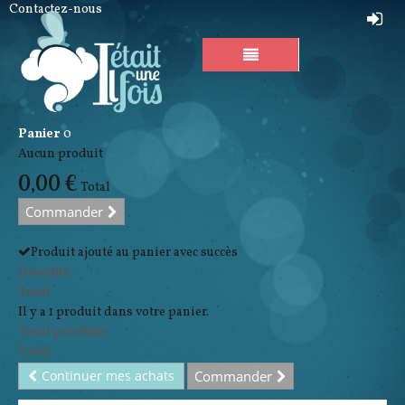
Contactez-nous
Panier
0
Aucun produit
0,00 €
Total
Commander
Produit ajouté au panier avec succès
Quantité
Total
Il y a 1 produit dans votre panier.
Total produits
Total
Continuer mes achats
Commander