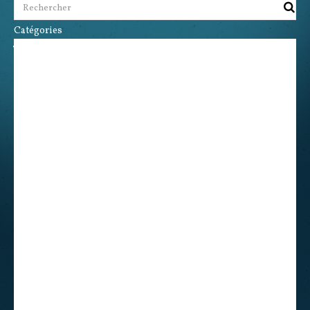
Catégories
Accueil
Notre Magasin
Noël
Crèches et Santons
Crèches de provence
Santons Escoffier 7 cms
Personnages et animaux
Batiments et accessoires
Végétation
Nativités
Santons Richard 4 Centimètres
Crèches Belenes
Accessoires
Santons
Autres crèches
Crêches en Bois
Collection 8 Centimètres