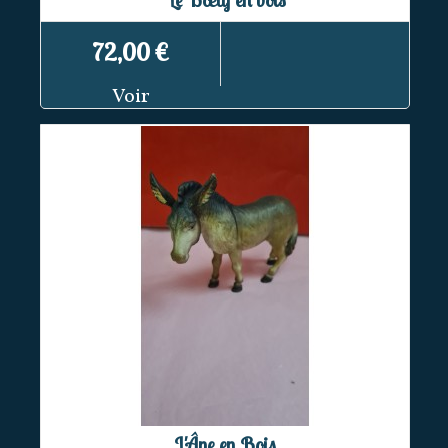
72,00 €
Voir
L'Âne en Bois