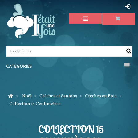
CATÉGORIES
>
Noël
>
Crèches et Santons
>
Crêches en Bois
>
Collection 15 Centimètres
COLLECTION 15