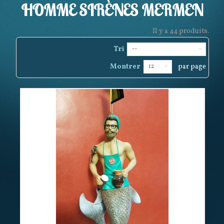
HOMME SIRÈNES MERMEN
Il y a 44 produits.
Tri
--
Montrer
par page
12