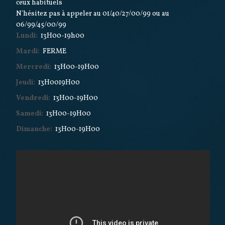
ceux habituels
N'hésitez pas à appeler au 01/40/27/00/99 ou au
06/99/45/00/99
Lundi:
13H00-19h00
Mardi:
FERME
Mercredi:
13H00-19H00
Jeudi:
13H0019H00
Vendredi:
13H00-19H00
Samedi:
13H00-19H00
Dimanche:
13H00-19H00