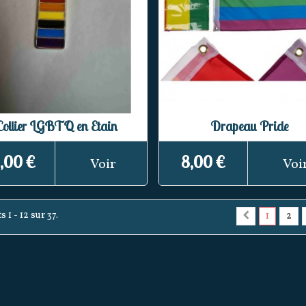
Collier LGBTQ en Etain
Drapeau Pride
,00 €
8,00 €
Voir
Voi
 1 - 12 sur 37.
1
2