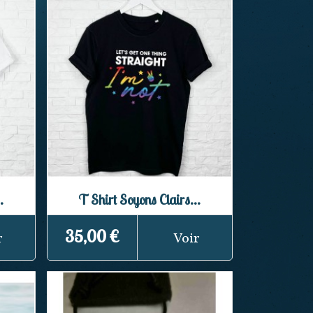
.
T Shirt Soyons Clairs...
35,00 €
r
Voir