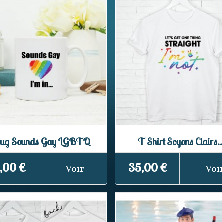
ug Sounds Gay LGBTQ
T Shirt Soyons Clairs..
,00 €
35,00 €
Voir
Voi