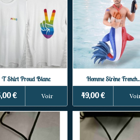
T Shirt Proud Blanc
Homme Sirène French..
,00 €
49,00 €
Voir
Voi