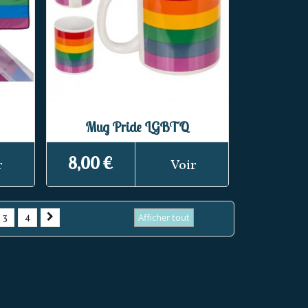
Mug Pride LGBTQ
8,00 €
r
Voir
3
4
Afficher tout