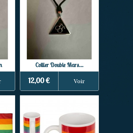
n
Collier Double Mars...
12,00 €
r
Voir