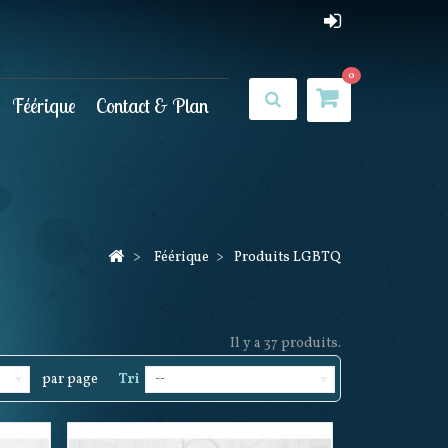
0
Féérique
Contact & Plan
>
Féérique
>
Produits LGBTQ
Il y a 37 produits.
par page
Tri
--