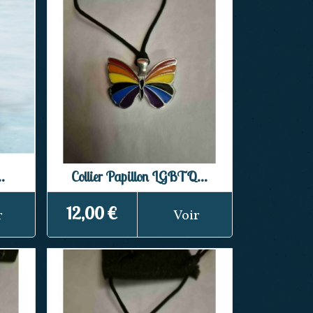
.
Collier Papillon LGBTQ...
12,00 €
r
Voir