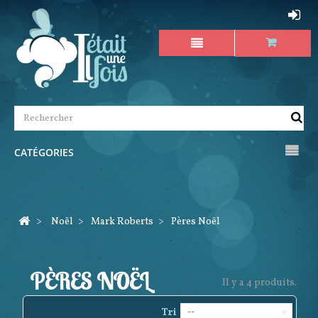
CATÉGORIES
>
Noël
>
Mark Roberts
>
Pères Noël
PÈRES NOËL
Il y a 4 produits.
Tri
--