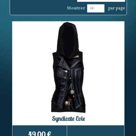
Montrer
par page
12
Syndicate Evie
49,00 €