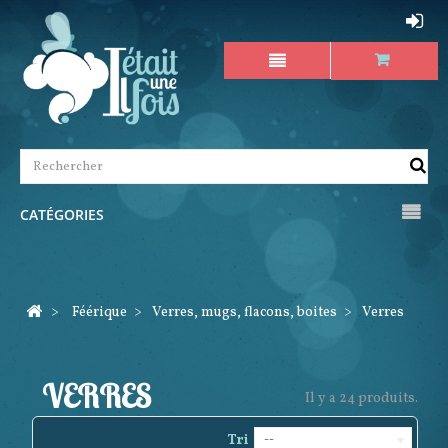
CATÉGORIES
>
Féérique
>
Verres, mugs, flacons, boites
>
Verres
VERRES
Il y a 24 produits.
Tri
--