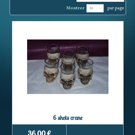
Montrer
par page
12
6 shots crane
36,00 €