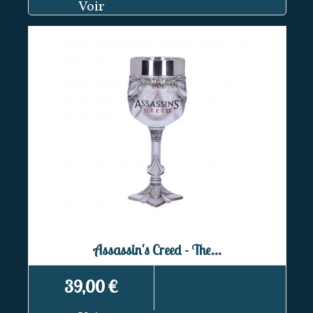
Voir
Assassin's Creed - The...
39,00 €