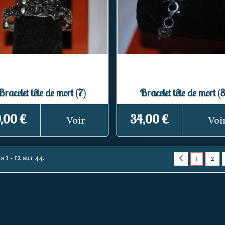
Bracelet tête de mort (7)
Bracelet tête de mort (8
,00 €
34,00 €
Voir
Voi
s 1 - 12 sur 44.
1
2