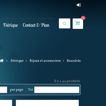
0
Féérique
Contact & Plan
>
Féérique
>
Bijoux et accessoires
>
Bracelets
Il y a 44 produits.
par page
Tri
--