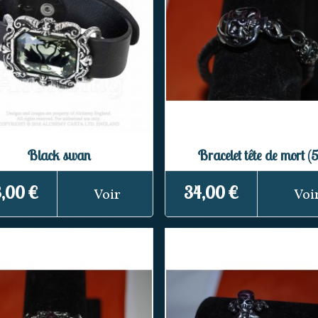
Black swan
Bracelet tête de mort (5
,00 €
34,00 €
Voir
Voi