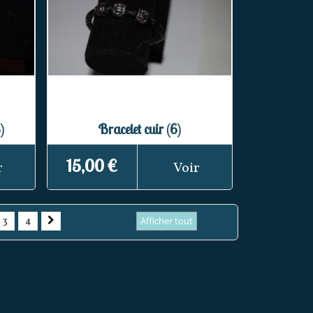
)
Bracelet cuir (6)
15,00 €
r
Voir
3
4
Afficher tout