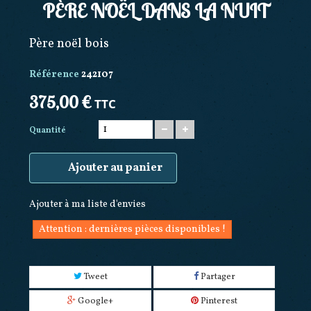
PÈRE NOËL DANS LA NUIT
Père noël bois
Référence
242107
375,00 €
TTC
Quantité
Ajouter au panier
Ajouter à ma liste d'envies
Attention : dernières pièces disponibles !
Tweet
Partager
Google+
Pinterest