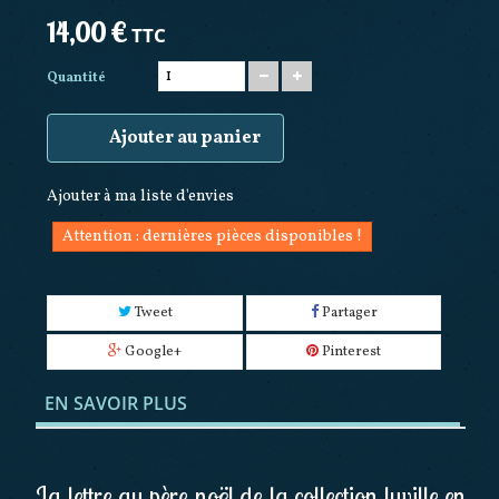
14,00 €
TTC
Quantité
Ajouter au panier
Ajouter à ma liste d'envies
Attention : dernières pièces disponibles !
Tweet
Partager
Google+
Pinterest
EN SAVOIR PLUS
La lettre au père noël de la collection luville en