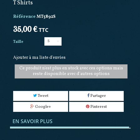
T Shirts
Référence
MT5892S
35,00 €
TTC
S
Taille
Ajouter à ma liste d'envies
Ce produit n'est plus en stock avec ces options mais
reste disponible avec d'autres options
Tweet
Partager
Google+
Pinterest
EN SAVOIR PLUS