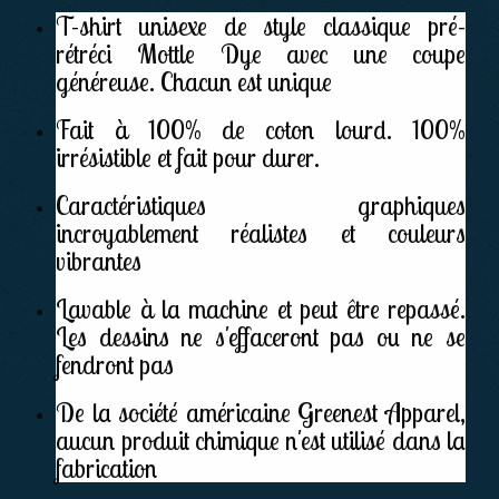
T-shirt unisexe de style classique pré-
rétréci Mottle Dye avec une coupe
généreuse. Chacun est unique
Fait à 100% de coton lourd. 100%
irrésistible et fait pour durer.
Caractéristiques graphiques
incroyablement réalistes et couleurs
vibrantes
Lavable à la machine et peut être repassé.
Les dessins ne s'effaceront pas ou ne se
fendront pas
De la société américaine Greenest Apparel,
aucun produit chimique n'est utilisé dans la
fabrication