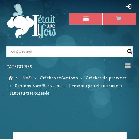
CATÉGORIES
>
Noël
>
Crèches et Santons
>
Crèches de provence
>
Santons Escoffier 7 cms
>
Personnages et animaux
>
Taureau tête baissée