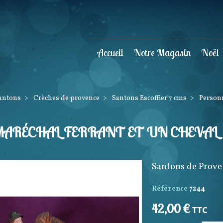
Accueil
Notre Magasin
Noël
Santons
>
Crèches de provence
>
Santons Escoffier 7 cms
>
Person
MARÉCHAL FERRANT ET UN CHEVAL
Santons de Prove
Référence
7244
42,00 €
TTC