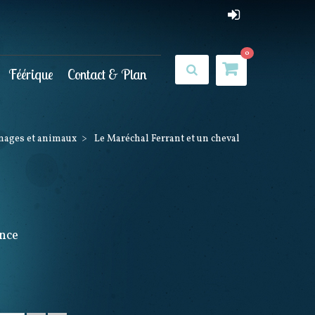
0
Féérique
Contact & Plan
nages et animaux
>
Le Maréchal Ferrant et un cheval
nce