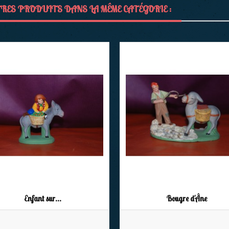
RES PRODUITS DANS LA MÊME CATÉGORIE :
Enfant sur...
Bougre d'Âne