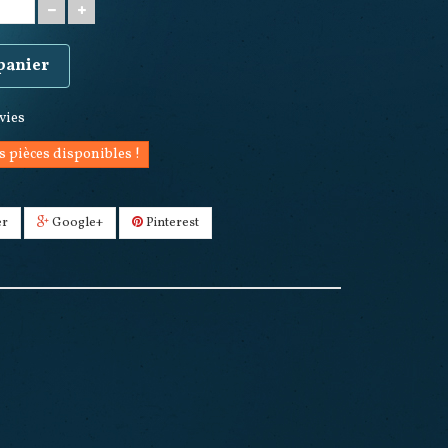
 panier
nvies
s pièces disponibles !
er
Google+
Pinterest