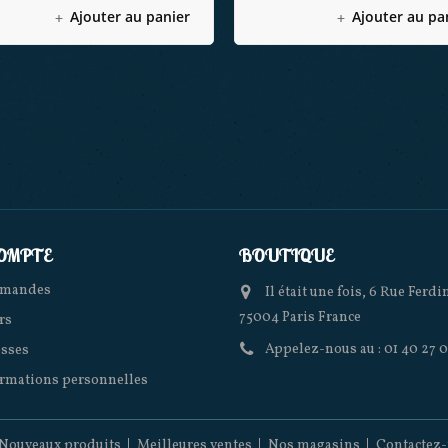
Ajouter au panier
Ajouter au pa
OMPTE
BOUTIQUE
mmandes
Il était une fois, 6 Rue Ferd
75004 Paris France
rs
Appelez-nous au :
01 40 27 
sses
rmations personnelles
Nouveaux produits
Meilleures ventes
Nos magasins
Contactez