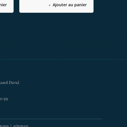
nier
Ajouter au panier
inand Duval
00 99
-nous
sitemap