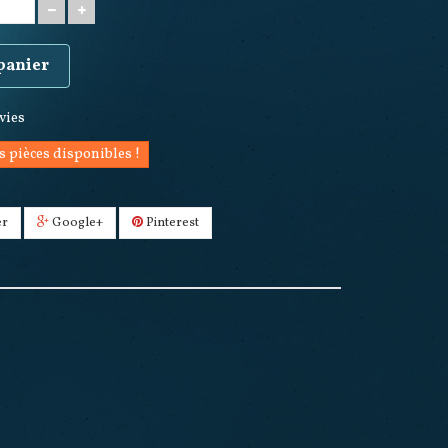
 panier
nvies
s pièces disponibles !
er
Google+
Pinterest