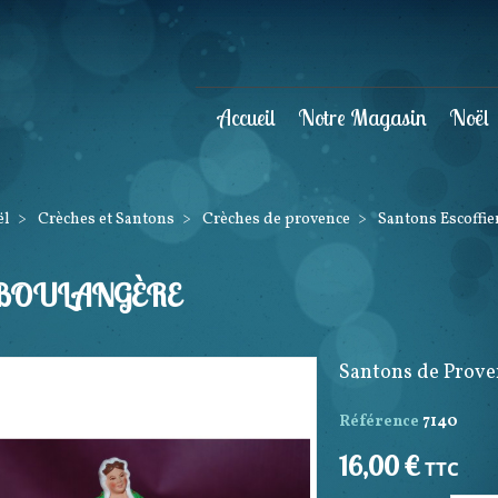
Accueil
Notre Magasin
Noël
ël
>
Crèches et Santons
>
Crèches de provence
>
Santons Escoffie
 BOULANGÈRE
Santons de Prove
Référence
7140
16,00 €
TTC