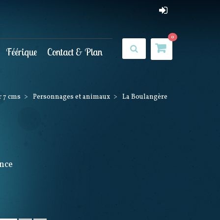
0
Féérique
Contact & Plan
r 7 cms
>
Personnages et animaux
>
La Boulangère
nce