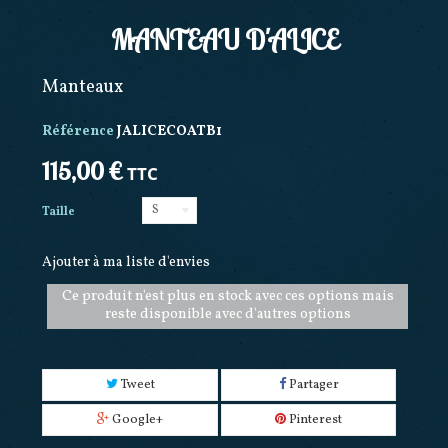
MANTEAU D'ALICE
Manteaux
Référence
JALICECOATB1
115,00 €
TTC
S
Taille
Ajouter à ma liste d'envies
Ce produit n'est plus en stock avec ces options mais
reste disponible avec d'autres options
Tweet
Partager
Google+
Pinterest