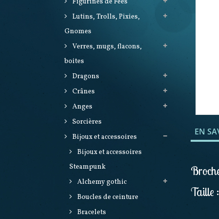
Figurines de Fées
Lutins, Trolls, Pixies,
Gnomes
Verres, mugs, flacons,
boites
Dragons
Crânes
Anges
Sorcières
EN SA
Bijoux et accessoires
Bijoux et accessoires
Steampunk
Broche
Alchemy gothic
Taille 
Boucles de ceinture
Bracelets