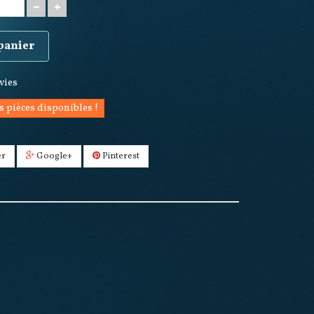
 panier
nvies
s pièces disponibles !
er
Google+
Pinterest