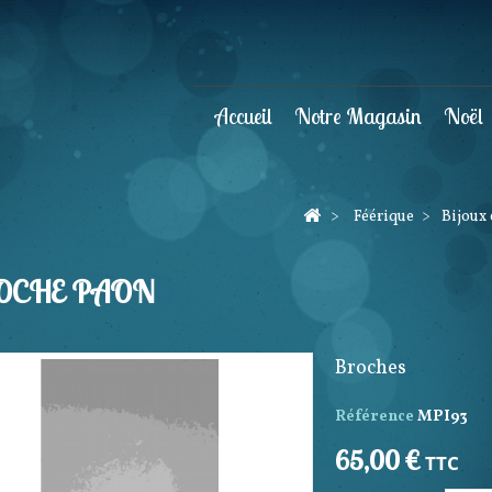
Accueil
Notre Magasin
Noël
>
Féérique
>
Bijoux 
OCHE PAON
Broches
Référence
MPI93
65,00 €
TTC