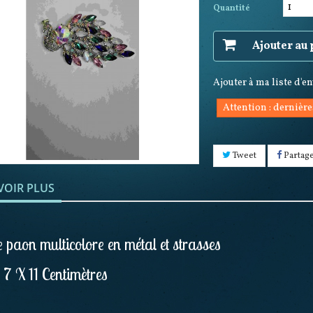
Quantité
Ajouter au
Ajouter à ma liste d'e
Attention : dernière
Tweet
Partag
VOIR PLUS
 paon multicolore en métal et strasses
: 7 X 11 Centimètres