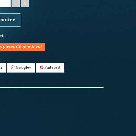
 panier
nvies
s pièces disponibles !
er
Google+
Pinterest