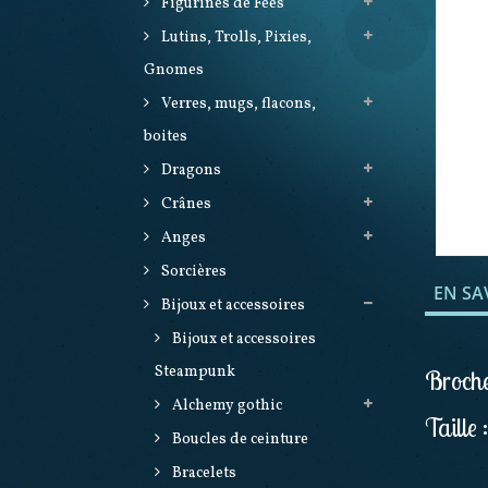
Figurines de Fées
Lutins, Trolls, Pixies,
Gnomes
Verres, mugs, flacons,
boites
Dragons
Crânes
Anges
Sorcières
EN SA
Bijoux et accessoires
Bijoux et accessoires
Steampunk
Broche 
Alchemy gothic
Taille 
Boucles de ceinture
Bracelets