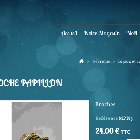
Accueil
Notre Magasin
Noël
>
Féérique
>
Bijoux et a
OCHE PAPILLON
Broches
Référence
MPI83
24,00 €
TTC