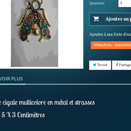
Quantité
Ajouter au
Ajouter à ma liste d'e
Attention : dernière
Tweet
Partag
VOIR PLUS
 cigale multicolore en métal et strasses
: 5 X 3 Centimètres