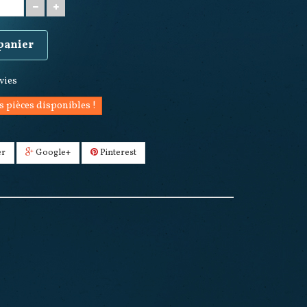
 panier
nvies
s pièces disponibles !
er
Google+
Pinterest