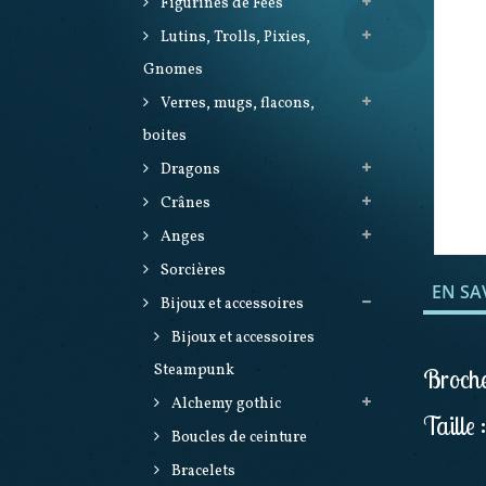
Figurines de Fées
Lutins, Trolls, Pixies,
Gnomes
Verres, mugs, flacons,
boites
Dragons
Crânes
Anges
Sorcières
EN SA
Bijoux et accessoires
Bijoux et accessoires
Steampunk
Broche
Alchemy gothic
Taille 
Boucles de ceinture
Bracelets