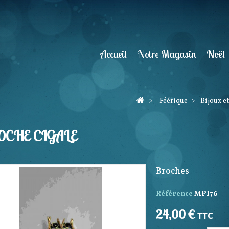
Accueil
Notre Magasin
Noël
>
Féérique
>
Bijoux e
CHE CIGALE
Broches
Référence
MPI76
24,00 €
TTC