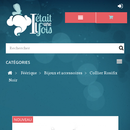
CATÉGORIES
>
Féérique
>
Bijoux et accessoires
>
Collier Rosifix
Noir
NOUVEAU