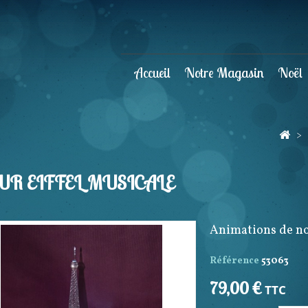
Accueil
Notre Magasin
Noël
>
R EIFFEL MUSICALE
Animations de n
Référence
53063
79,00 €
TTC