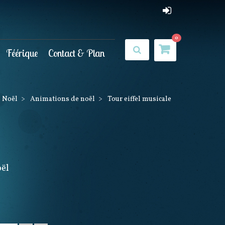
0
Féérique
Contact & Plan
Noël
>
Animations de noël
>
Tour eiffel musicale
oël