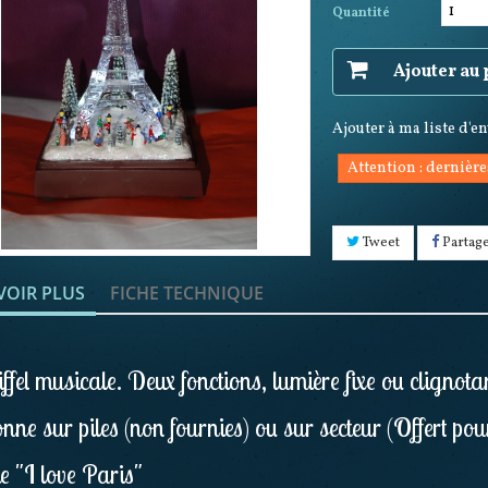
Quantité
Ajouter au
Ajouter à ma liste d'e
Attention : dernière
Tweet
Partag
VOIR PLUS
FICHE TECHNIQUE
ffel musicale. Deux fonctions, lumière fixe ou clignota
nne sur piles (non fournies) ou sur secteur (Offert pou
e "I love Paris"