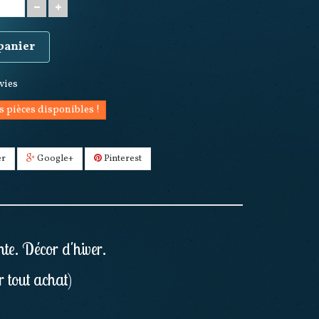
 panier
nvies
s pièces disponibles !
er
Google+
Pinterest
nte. Décor d'hiver.
r tout achat)