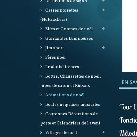
Décorations de sapin
Casses noisettes
(Nutcrackers)
Elfes et Gnomes de noël
Guirlandes Lumineuses
Jim shore
Pères noël
Produits licences
Bottes, Chaussettes de noël,
EN SA
Jupes de sapin et Rubans
Animations de noël
Boules neigeuses musicales
Tour Ei
Couronnes Décorations de
Fonctio
porte et Calendriers de l'avent
Mélodi
Villages de noël